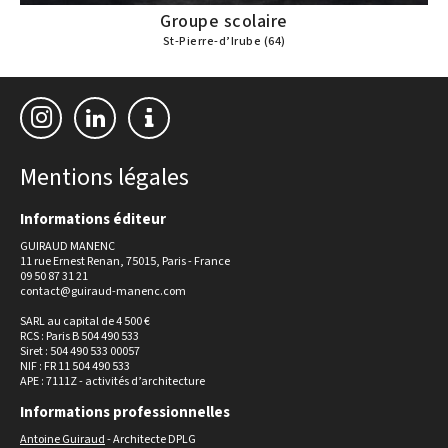
Groupe scolaire
St-Pierre-d’Irube (64)
Mentions légales
Informations éditeur
GUIRAUD MANENC
11 rue Ernest Renan, 75015, Paris - France
09 50 87 31 21
contact@guiraud-manenc.com
SARL au capital de 4 500 €
RCS : Paris B 504 490 533
Siret : 504 490 533 00057
NIF : FR 11 504 490 533
APE : 7111Z - activités d’architecture
Informations professionnelles
Antoine Guiraud
- Architecte DPLG