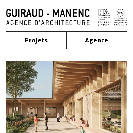
Projets
Agence
construit
actualité
approche
culture
tertiaire
équipe
habitat
distinctions
publications
enseignement
sport
contact
équipement
mobilité
industriel