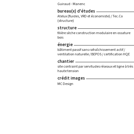
Guiraud - Manenc
bureau(x) d'études
Atelux (fluides, VRD et économiste) / Tec.Co
(structure)
structure
filière sèche construction modulaire en ossature
bois
énergie
bâtiment passif sans rafraîchissement actif /
ventilation naturelle / BEPOS / certification HQE
chantier
site contraint par servitudes réseaux et ligne à très
haute tension
crédit images
MC Design