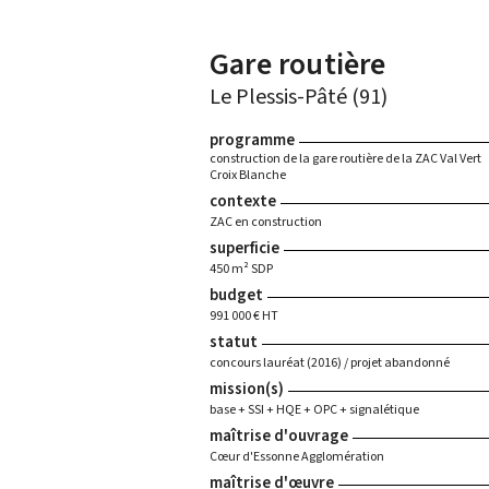
Gare routière
Le Plessis-Pâté (91)
programme
construction de la gare routière de la ZAC Val Vert
Croix Blanche
contexte
ZAC en construction
superficie
450 m² SDP
budget
991 000 € HT
statut
concours lauréat (2016) / projet abandonné
mission(s)
base + SSI + HQE + OPC + signalétique
maîtrise d'ouvrage
Cœur d'Essonne Agglomération
maîtrise d'œuvre