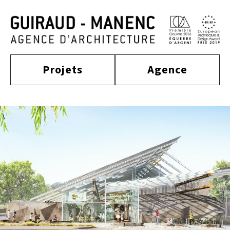
Projets
Agence
construit
actualité
approche
culture
tertiaire
équipe
habitat
distinctions
publications
enseignement
sport
contact
équipement
mobilité
industriel