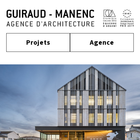
Projets
Agence
construit
actualité
approche
culture
tertiaire
équipe
habitat
distinctions
publications
enseignement
sport
contact
équipement
mobilité
industriel