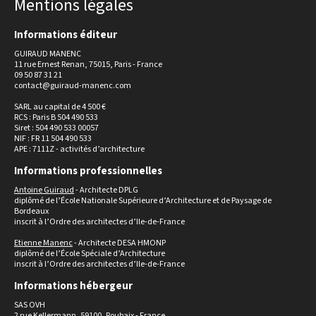
Mentions légales
Informations éditeur
GUIRAUD MANENC
11 rue Ernest Renan, 75015, Paris - France
09 50 87 31 21
contact@guiraud-manenc.com
SARL au capital de 4 500 €
RCS : Paris B 504 490 533
Siret : 504 490 533 00057
NIF : FR 11 504 490 533
APE : 7111Z - activités d’architecture
Informations professionnelles
Antoine Guiraud
- Architecte DPLG
diplômé de l’École Nationale Supérieure d’Architecture et de Paysage de
Bordeaux
inscrit à l’Ordre des architectes d’Ile-de-France
Etienne Manenc
- Architecte DESA HMONP
diplômé de l’École Spéciale d’Architecture
inscrit à l’Ordre des architectes d’Ile-de-France
Informations hébergeur
SAS OVH
2 rue Kellermann, 59100, Roubaix - France