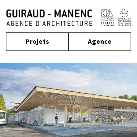
Projets
Agence
construit
actualité
approche
culture
tertiaire
équipe
habitat
distinctions
publications
enseignement
sport
contact
équipement
tourisme
industriel