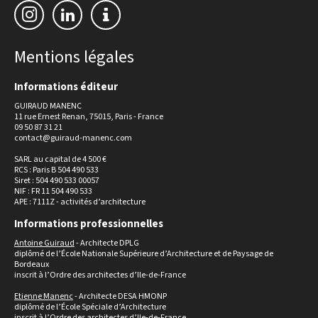
Mentions légales
Informations éditeur
GUIRAUD MANENC
11 rue Ernest Renan, 75015, Paris - France
09 50 87 31 21
contact@guiraud-manenc.com
SARL au capital de 4 500 €
RCS : Paris B 504 490 533
Siret : 504 490 533 00057
NIF : FR 11 504 490 533
APE : 7111Z - activités d’architecture
Informations professionnelles
Antoine Guiraud
- Architecte DPLG
diplômé de l’École Nationale Supérieure d’Architecture et de Paysage de
Bordeaux
inscrit à l’Ordre des architectes d’Ile-de-France
Etienne Manenc
- Architecte DESA HMONP
diplômé de l’École Spéciale d’Architecture
inscrit à l’Ordre des architectes d’Ile-de-France