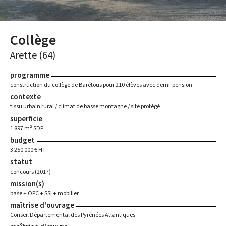
Collège
Arette (64)
programme
construction du collège de Barétous pour 210 élèves avec demi-pension
contexte
tissu urbain rural / climat de basse montagne / site protégé
superficie
1 897 m² SDP
budget
3 250 000 € HT
statut
concours (2017)
mission(s)
base + OPC + SSI + mobilier
maîtrise d'ouvrage
Conseil Départemental des Pyrénées Atlantiques