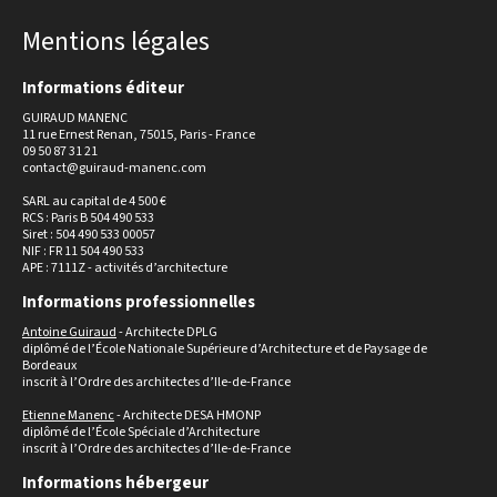
Mentions légales
Informations éditeur
GUIRAUD MANENC
11 rue Ernest Renan, 75015, Paris - France
09 50 87 31 21
contact@guiraud-manenc.com
SARL au capital de 4 500 €
RCS : Paris B 504 490 533
Siret : 504 490 533 00057
NIF : FR 11 504 490 533
APE : 7111Z - activités d’architecture
Informations professionnelles
Antoine Guiraud
- Architecte DPLG
diplômé de l’École Nationale Supérieure d’Architecture et de Paysage de
Bordeaux
inscrit à l’Ordre des architectes d’Ile-de-France
Etienne Manenc
- Architecte DESA HMONP
diplômé de l’École Spéciale d’Architecture
inscrit à l’Ordre des architectes d’Ile-de-France
Informations hébergeur