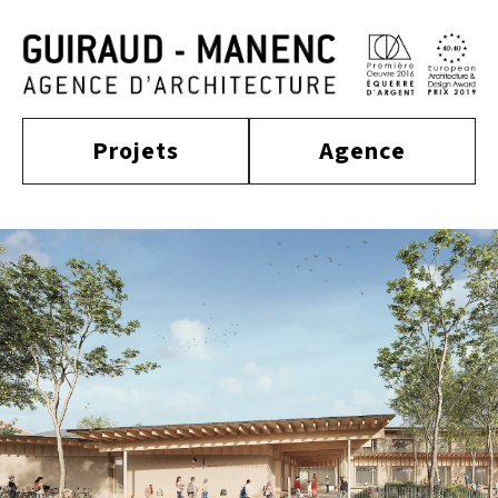
Projets
Agence
construit
actualité
approche
culture
tertiaire
équipe
habitat
distinctions
publications
enseignement
sport
contact
équipement
mobilité
industriel