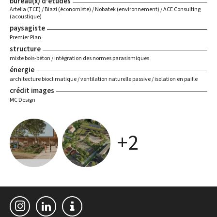
bureau(x) d'études
Artelia (TCE) / Biazi (économiste) / Nobatek (environnement) / ACE Consulting
(acoustique)
paysagiste
Premier Plan
structure
mixte bois-béton / intégration des normes parasismiques
énergie
architecture bioclimatique / ventilation naturelle passive / isolation en paille
crédit images
MC Design
+2