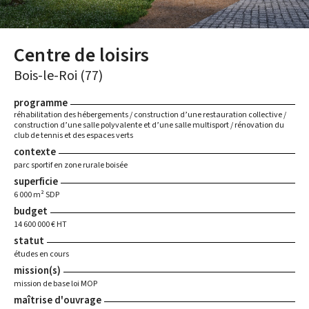
Centre de loisirs
Bois-le-Roi (77)
programme
réhabilitation des hébergements / construction d’une restauration collective /
construction d’une salle polyvalente et d’une salle multisport / rénovation du
club de tennis et des espaces verts
contexte
parc sportif en zone rurale boisée
superficie
6 000 m² SDP
budget
14 600 000 € HT
statut
études en cours
mission(s)
mission de base loi MOP
maîtrise d'ouvrage