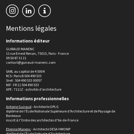
Mentions légales
Informations éditeur
GUIRAUD MANENC
11 rue Ernest Renan, 75015, Paris - France
09 50 87 31 21
contact@guiraud-manenc.com
SARL au capital de 4 500 €
RCS : Paris B 504 490 533
Siret : 504 490 533 00057
NIF : FR 11 504 490 533
APE : 7111Z - activités d’architecture
Informations professionnelles
Antoine Guiraud
- Architecte DPLG
diplômé de l’École Nationale Supérieure d’Architecture et de Paysage de
Bordeaux
inscrit à l’Ordre des architectes d’Ile-de-France
Etienne Manenc
- Architecte DESA HMONP
diplômé de l’École Spéciale d’Architecture