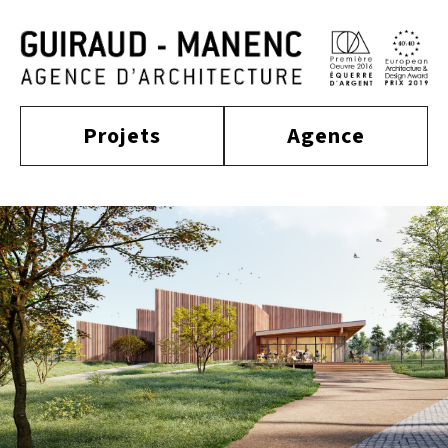
Projets
Agence
construit
actualité
approche
culture
tertiaire
équipe
habitat
distinctions
publications
enseignement
sport
contact
équipement
tourisme
industriel