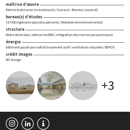
maîtrise d'œuvre
Patrick Arotcharen (mandataire) / Guiraud - Manenc (associé)
bureau(x) d'études
CETAB Ingénierie (pluridisciplinaire) / Nobatek (environnemental)
structure
filière sèche bois / démarche BIM / intégration des normes parasismiques
énergie
bâtiment passif sans rafraîchissement actif / ventilation naturelle / BEPOS
crédit images
MC Design
+3