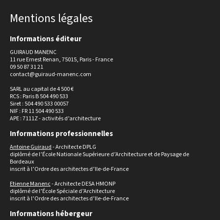
Mentions légales
Informations éditeur
GUIRAUD MANENC
11 rue Ernest Renan, 75015, Paris - France
09 50 87 31 21
contact@guiraud-manenc.com
SARL au capital de 4 500 €
RCS : Paris B 504 490 533
Siret : 504 490 533 00057
NIF : FR 11 504 490 533
APE : 7111Z - activités d’architecture
Informations professionnelles
Antoine Guiraud
- Architecte DPLG
diplômé de l’École Nationale Supérieure d’Architecture et de Paysage de
Bordeaux
inscrit à l’Ordre des architectes d’Ile-de-France
Etienne Manenc
- Architecte DESA HMONP
diplômé de l’École Spéciale d’Architecture
inscrit à l’Ordre des architectes d’Ile-de-France
Informations hébergeur