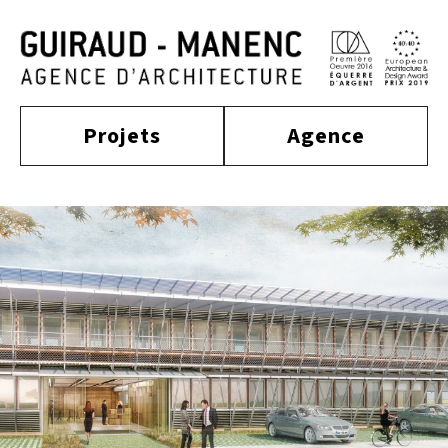
Projets
Agence
construit
actualité
approche
culture
tertiaire
équipe
habitat
distinctions
publications
enseignement
sport
contact
équipement
mobilité
industriel