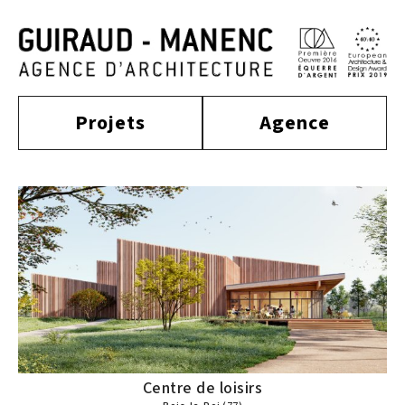
Projets
Agence
construit
actualité
approche
culture
tertiaire
équipe
habitat
distinctions
publications
enseignement
sport
contact
équipement
mobilité
Centre de loisirs
industriel