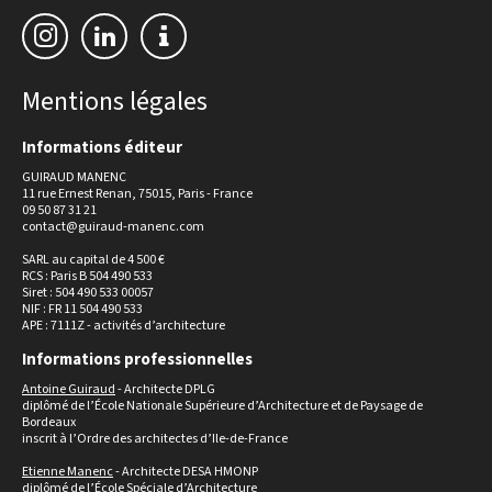
Mentions légales
Informations éditeur
GUIRAUD MANENC
11 rue Ernest Renan, 75015, Paris - France
09 50 87 31 21
contact@guiraud-manenc.com
SARL au capital de 4 500 €
RCS : Paris B 504 490 533
Siret : 504 490 533 00057
NIF : FR 11 504 490 533
APE : 7111Z - activités d’architecture
Informations professionnelles
Antoine Guiraud
- Architecte DPLG
diplômé de l’École Nationale Supérieure d’Architecture et de Paysage de
Bordeaux
inscrit à l’Ordre des architectes d’Ile-de-France
Etienne Manenc
- Architecte DESA HMONP
diplômé de l’École Spéciale d’Architecture