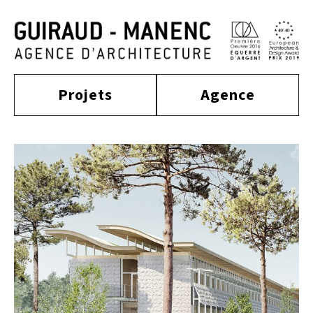
Projets
Agence
construit
actualité
approche
culture
tertiaire
équipe
habitat
distinctions
publications
enseignement
sport
contact
équipement
tourisme
industriel