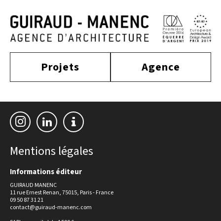
Projets
Agence
construit
actualité
approche
culture
tertiaire
équipe
habitat
distinctions
Mentions légales
publications
enseignement
Informations éditeur
sport
contact
GUIRAUD MANENC
équipement
11 rue Ernest Renan, 75015, Paris - France
tourisme
09 50 87 31 21
contact@guiraud-manenc.com
industriel