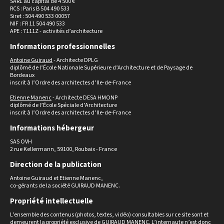
SARL au capital de 4 500 €
RCS : Paris B 504 490 533
Siret : 504 490 533 00057
NIF : FR 11 504 490 533
APE : 7111Z - activités d’architecture
Informations professionnelles
Antoine Guiraud
- Architecte DPLG
diplômé de l’École Nationale Supérieure d’Architecture et de Paysage de
Bordeaux
inscrit à l’Ordre des architectes d’Ile-de-France
Etienne Manenc
- Architecte DESA HMONP
diplômé de l’École Spéciale d’Architecture
inscrit à l’Ordre des architectes d’Ile-de-France
Informations hébergeur
SAS OVH
2 rue Kellermann, 59100, Roubaix - France
Direction de la publication
Antoine Guiraud et Etienne Manenc,
co-gérants de la société GUIRAUD MANENC.
Propriété intellectuelle
L’ensemble des contenus (photos, textes, vidéo) consultables sur ce site sont et
demeurent la propriété exclusive de GUIRAUD MANENC. L’internaute n’est donc