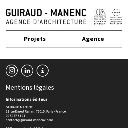
Projets
Agence
construit
actualité
approche
culture
tertiaire
équipe
habitat
distinctions
Mentions légales
publications
enseignement
Informations éditeur
sport
contact
GUIRAUD MANENC
équipement
11 rue Ernest Renan, 75015, Paris - France
tourisme
09 50 87 31 21
contact@guiraud-manenc.com
industriel