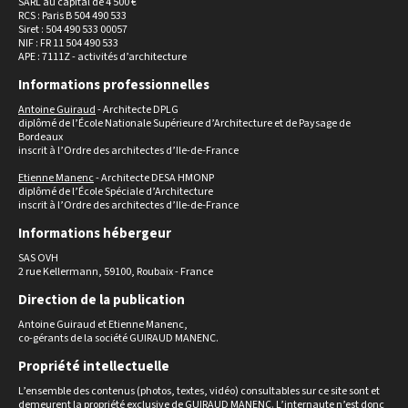
SARL au capital de 4 500 €
RCS : Paris B 504 490 533
Siret : 504 490 533 00057
NIF : FR 11 504 490 533
APE : 7111Z - activités d’architecture
Informations professionnelles
Antoine Guiraud
- Architecte DPLG
diplômé de l’École Nationale Supérieure d’Architecture et de Paysage de
Bordeaux
inscrit à l’Ordre des architectes d’Ile-de-France
Etienne Manenc
- Architecte DESA HMONP
diplômé de l’École Spéciale d’Architecture
inscrit à l’Ordre des architectes d’Ile-de-France
Informations hébergeur
SAS OVH
2 rue Kellermann, 59100, Roubaix - France
Direction de la publication
Antoine Guiraud et Etienne Manenc,
co-gérants de la société GUIRAUD MANENC.
Propriété intellectuelle
L’ensemble des contenus (photos, textes, vidéo) consultables sur ce site sont et
demeurent la propriété exclusive de GUIRAUD MANENC. L’internaute n’est donc